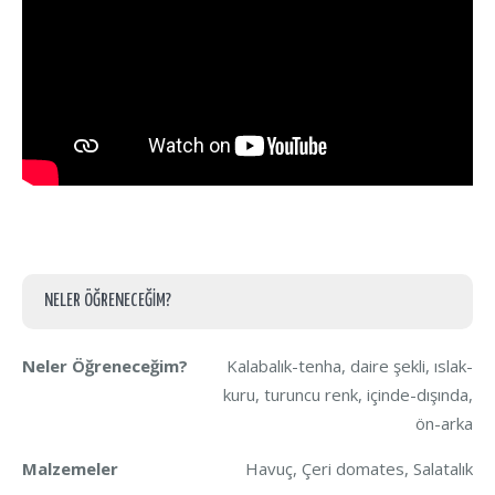
NELER ÖĞRENECEĞIM?
Neler Öğreneceğim?
Kalabalık-tenha, daire şekli, ıslak-
kuru, turuncu renk, içinde-dışında,
ön-arka
Malzemeler
Havuç, Çeri domates, Salatalık