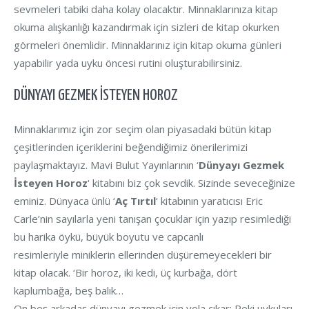
sevmeleri tabiki daha kolay olacaktır. Minnaklarınıza kitap
okuma alışkanlığı kazandırmak için sizleri de kitap okurken
görmeleri önemlidir. Minnaklarınız için kitap okuma günleri
yapabilir yada uyku öncesi rutini oluşturabilirsiniz.
DÜNYAYI GEZMEK İSTEYEN HOROZ
Minnaklarımız için zor seçim olan piyasadaki bütün kitap
çeşitlerinden içeriklerini beğendiğimiz önerilerimizi
paylaşmaktayız. Mavi Bulut Yayınlarının ‘
Dünyayı Gezmek
İsteyen Horoz
‘ kitabını biz çok sevdik. Sizinde seveceğinize
eminiz. Dünyaca ünlü ‘
Aç Tırtıl
‘ kitabının yaratıcısı Eric
Carle’nin sayılarla yeni tanışan çocuklar için yazıp resimlediği
bu harika öykü, büyük boyutu ve capcanlı
resimleriyle miniklerin ellerinden düşüremeyecekleri bir
kitap olacak. ‘Bir horoz, iki kedi, üç kurbağa, dört
kaplumbağa, beş balık…
On beş arkadaş dünyayı gezmek için yola çıkar: Peki uykuları