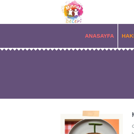
ANASAYFA
HAK
G
k