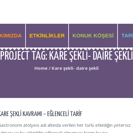
KIMIZDA
ETKINLIKLER
KONUK KÖŞESI
TAR
PROJECT TAG:
KARE ŞEKLI- DAIRE ŞEKLI
Home
/
Kare şekli- daire şekli
KARE ŞEKLİ KAVRAMI – EĞLENCELİ TARİF
astronomi atölyesi adı altında verilen her türlü etkinliğin yetersiz
alması ve bu etkinliğin eğlenceli olmaması bizim bu işe