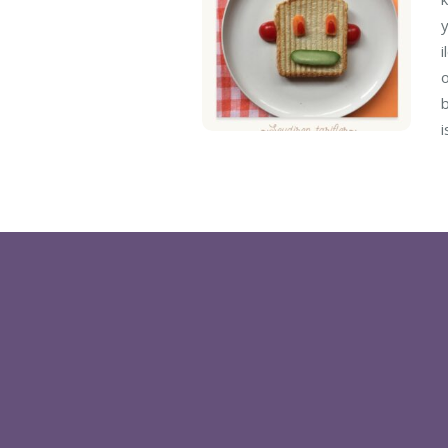
y
i
o
b
i