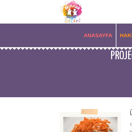
ANASAYFA
HAK
PROJE
G
k