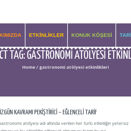
KIMIZDA
ETKINLIKLER
KONUK KÖŞESI
TAR
CT TAG:
GASTRONOMI ATÖLYESI ETKINL
Home
/
gastronomi atölyesi etkinlikleri
ÜZGÜN KAVRAMI PEKİŞTİRİCİ – EĞLENCELİ TARİF
astronomi atölyesi adı altında verilen her türlü etkinliğin yetersiz
alması ve bu etkinliğin eğlenceli olmaması bizim bu işe