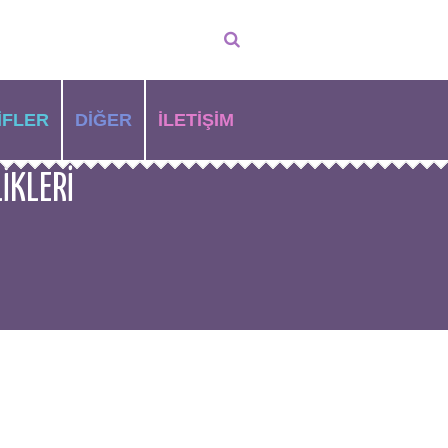
İFLER
DIĞER
İLETIŞIM
IKLERI