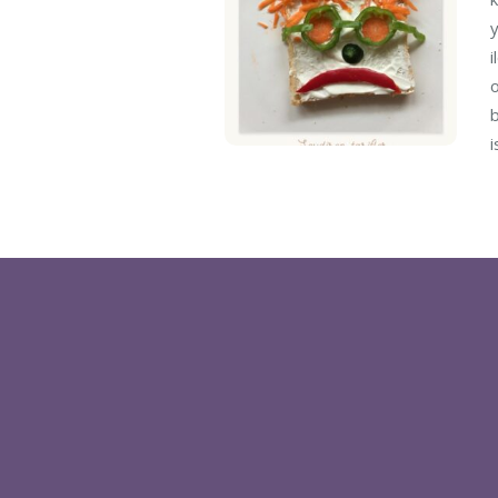
y
i
o
b
i