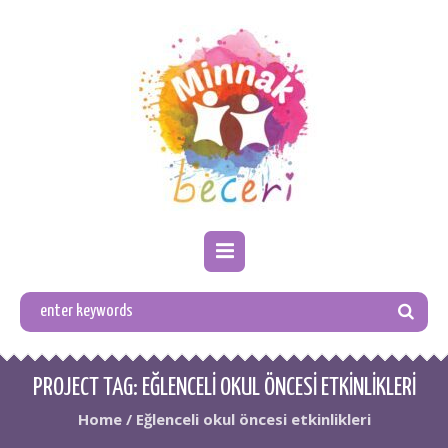
PROJECT TAG:
EĞLENCELI OKUL ÖNCESI ETKINLIKLERI
Home
/
Eğlenceli okul öncesi etkinlikleri