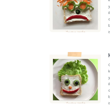
y
i
o
b
i
G
k
y
i
o
b
i