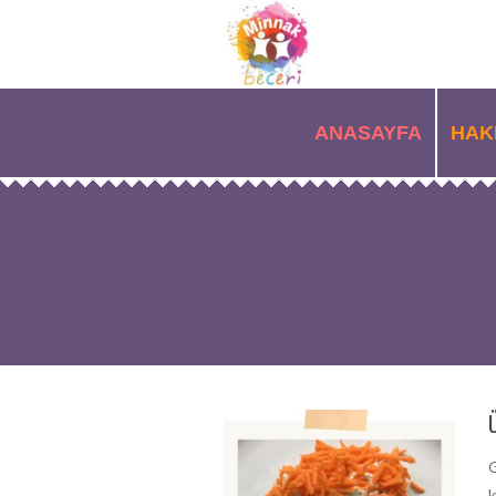
ANASAYFA
HAK
G
k