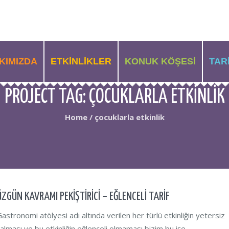
KIMIZDA
ETKINLIKLER
KONUK KÖŞESI
TAR
PROJECT TAG:
ÇOCUKLARLA ETKINLIK
Home
/
çocuklarla etkinlik
ÜZGÜN KAVRAMI PEKİŞTİRİCİ – EĞLENCELİ TARİF
astronomi atölyesi adı altında verilen her türlü etkinliğin yetersiz
alması ve bu etkinliğin eğlenceli olmaması bizim bu işe