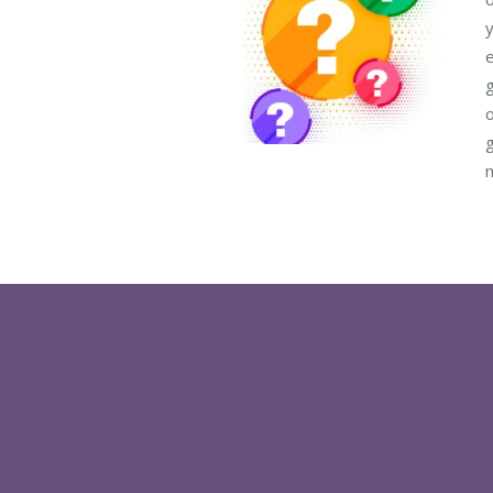
y
e
g
o
g
m