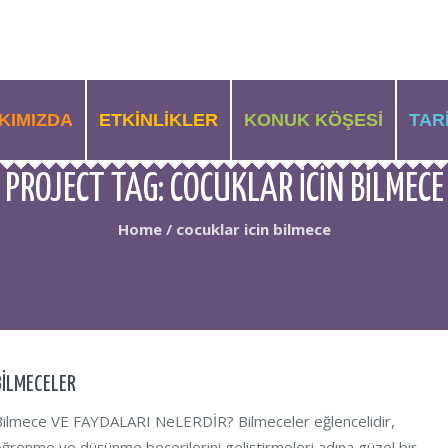
KIMIZDA
ETKINLIKLER
KONUK KÖŞESI
TAR
PROJECT TAG:
COCUKLAR ICIN BILMECE
Home
/
cocuklar icin bilmece
BİLMECELER
Bilmece VE FAYDALARI NeLERDİR? Bilmeceler eğlencelidir,
ğrenme ve düşünme becerilerini geliştirmeleri adına güzel bir