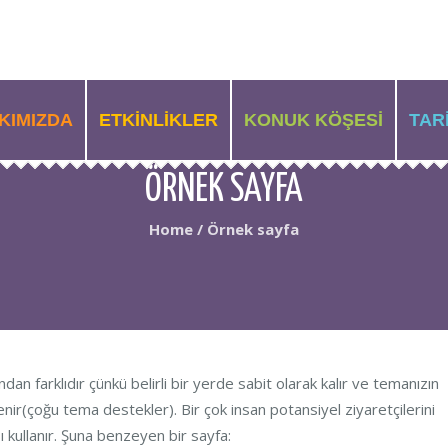
KIMIZDA
ETKINLIKLER
KONUK KÖŞESI
TAR
ÖRNEK SAYFA
Home
/
Örnek sayfa
ndan farklıdır çünkü belirli bir yerde sabit olarak kalır ve temanızın
ir(çoğu tema destekler). Bir çok insan potansiyel ziyaretçilerini
 kullanır. Şuna benzeyen bir sayfa: