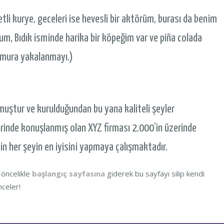
tli kurye, geceleri ise hevesli bir aktörüm, burası da benim
um, Bıdık isminde harika bir köpeğim var ve piña colada
ğmura yakalanmayı.)
muştur ve kurulduğundan bu yana kaliteli şeyler
inde konuşlanmış olan XYZ firması 2.000’in üzerinde
çin her şeyin en iyisini yapmaya çalışmaktadır.
 öncelikle
başlangıç sayfasına
giderek bu sayfayı silip kendi
nceler!